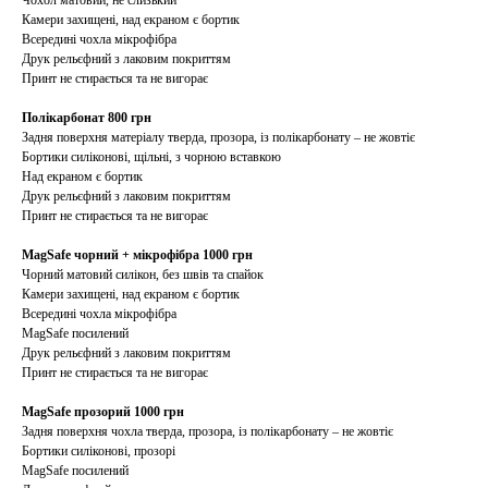
Чохол матовий, не слизький
Камери захищені, над екраном є бортик
Всередині чохла мікрофібра
Друк рельєфний з лаковим покриттям
Принт не стирається та не вигорає
Полікарбонат 800 грн
Задня поверхня матеріалу тверда, прозора, із полікарбонату – не жовтіє
Бортики силіконові, щільні, з чорною вставкою
Над екраном є бортик
Друк рельєфний з лаковим покриттям
Принт не стирається та не вигорає
MagSafe чорний + мікрофібра 1000 грн
Чорний матовий силікон, без швів та спайок
Камери захищені, над екраном є бортик
Всередині чохла мікрофібра
MagSafe посилений
Друк рельєфний з лаковим покриттям
Принт не стирається та не вигорає
MagSafe прозорий 1000 грн
Задня поверхня чохла тверда, прозора, із полікарбонату – не жовтіє
Бортики силіконові, прозорі
MagSafe посилений