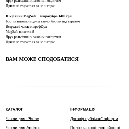
Друк рельєфний з лаковим покриттям
Принт не стирається та не вигорає
Шкіряний MagSafe + мікрофібра 1400 грн
Бортик навколо модуля камер, бортик над екраном
Всередині чохла мікрофібра
MagSafe посилений
Друк рельєфний з лаковим покриттям
Принт не стирається та не вигорає
ВАМ МОЖЕ СПОДОБАТИСЯ
КАТАЛОГ
ІНФОРМАЦІЯ
Чохли для iPhone
Договір публічної оферти
Чохли для Android
Політика конфіденційності