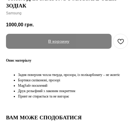
ЗОДІАК
Samsung
1000,00
грн.
В корзину
Опис матеріалу
Задня поверхня чохла тверда, прозора, із полікарбонату – не жовтіє
Бортики силіконові, прозорі
MagSafe посилений
Друк рельєфний з лаковим покриттям
Принт не стирається та не вигорає
ВАМ МОЖЕ СПОДОБАТИСЯ