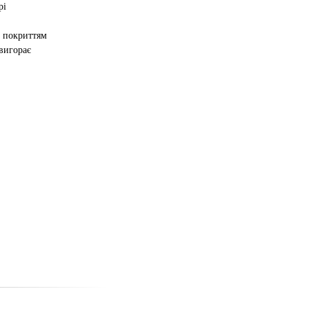
рі
 покриттям
 вигорає