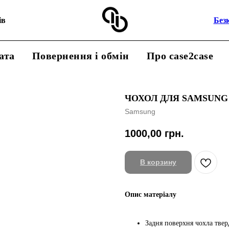
ів
Без
ата
Повернення і обмін
Про case2case
ЧОХОЛ ДЛЯ SAMSUNG 
Samsung
1000,00
грн.
В корзину
Опис матеріалу
Задня поверхня чохла тверд