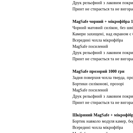
Друк рельєфний з лаковим покр
Принт не стирається та не вигора
MagSafe чорний + мікрофібра 1
Чорний матовий силікон, без шві
Камери захищені, над екраном є
Всередині чохла мікрофібра
MagSafe посилений
Друк рельєфний з лаковим покр
Принт не стирається та не вигора
MagSafe прозорий 1000 грн
Задня поверхня чохла тверда, про
Бортики силіконові, прозорі
MagSafe посилений
Друк рельєфний з лаковим покр
Принт не стирається та не вигора
Шкіряний MagSafe + мікрофібр
Бортик навколо модуля камер, бо
Всередині чохла мікрофібра