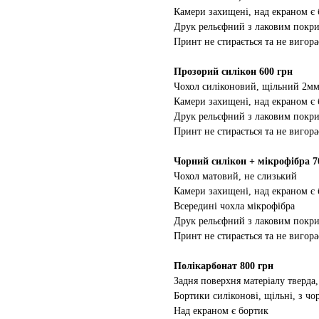
Камери захищені, над екраном є
Друк рельєфний з лаковим покр
Принт не стирається та не вигора
Прозорий силікон 600 грн
Чохол силіконовий, щільний 2м
Камери захищені, над екраном є
Друк рельєфний з лаковим покр
Принт не стирається та не вигора
Чорний силікон + мікрофібра 7
Чохол матовий, не слизький
Камери захищені, над екраном є
Всередині чохла мікрофібра
Друк рельєфний з лаковим покр
Принт не стирається та не вигора
Полікарбонат 800 грн
Задня поверхня матеріалу тверда,
Бортики силіконові, щільні, з ч
Над екраном є бортик