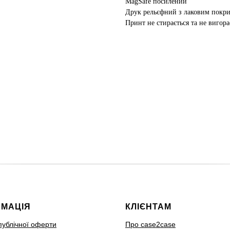
MagSafe посилений
Друк рельєфний з лаковим покр
Принт не стирається та не вигора
РМАЦІЯ
КЛІЄНТАМ
публічної оферти
Про case2case