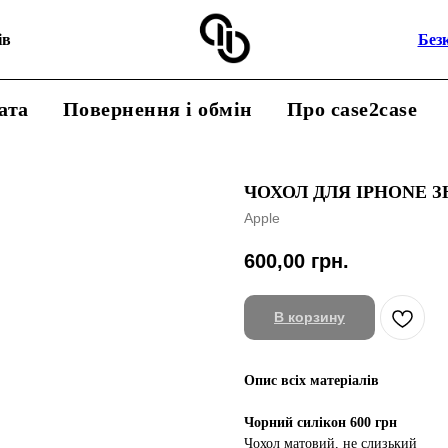
ів
Без
ата
Повернення і обмін
Про case2case
ЧОХОЛ ДЛЯ IPHONE З
Apple
600,00
грн.
В корзину
Опис всіх матеріалів
Чорний силікон 600 грн
Чохол матовий, не слизький