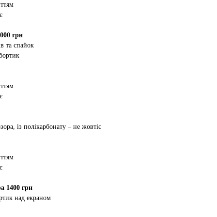
иттям
є
000 грн
в та спайок
 бортик
иттям
є
зора, із полікарбонату – не жовтіє
иттям
є
а 1400 грн
ртик над екраном