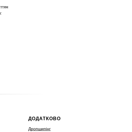
иттям
є
ДОДАТКОВО
Дропшипінг