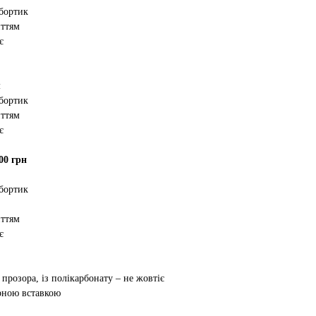
 бортик
иттям
є
м
 бортик
иттям
є
00 грн
 бортик
иттям
є
 прозора, із полікарбонату – не жовтіє
орною вставкою