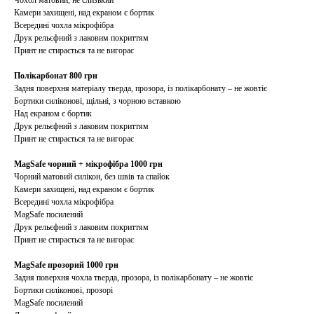
Чохол матовий, не слизький
Камери захищені, над екраном є бортик
Всередині чохла мікрофібра
Друк рельєфний з лаковим покриттям
Принт не стирається та не вигорає
Полікарбонат 800 грн
Задня поверхня матеріалу тверда, прозора, із полікарбонату – не жовтіє
Бортики силіконові, щільні, з чорною вставкою
Над екраном є бортик
Друк рельєфний з лаковим покриттям
Принт не стирається та не вигорає
MagSafe чорний + мікрофібра 1000 грн
Чорний матовий силікон, без швів та спайок
Камери захищені, над екраном є бортик
Всередині чохла мікрофібра
MagSafe посилений
Друк рельєфний з лаковим покриттям
Принт не стирається та не вигорає
MagSafe прозорий 1000 грн
Задня поверхня чохла тверда, прозора, із полікарбонату – не жовтіє
Бортики силіконові, прозорі
MagSafe посилений