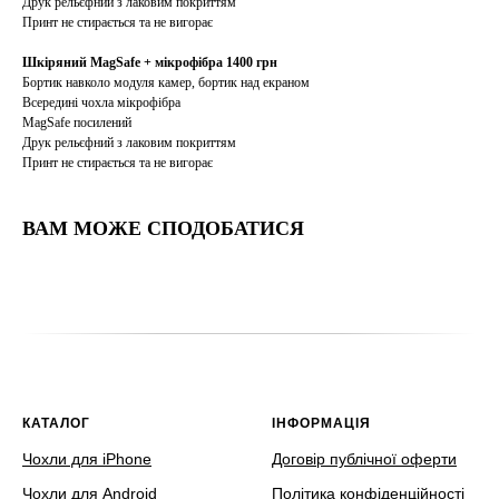
Друк рельєфний з лаковим покриттям
Принт не стирається та не вигорає
Шкіряний MagSafe + мікрофібра 1400 грн
Бортик навколо модуля камер, бортик над екраном
Всередині чохла мікрофібра
MagSafe посилений
Друк рельєфний з лаковим покриттям
Принт не стирається та не вигорає
ВАМ МОЖЕ СПОДОБАТИСЯ
КАТАЛОГ
ІНФОРМАЦІЯ
Чохли для iPhone
Договір публічної оферти
Чохли для Android
Політика конфіденційності