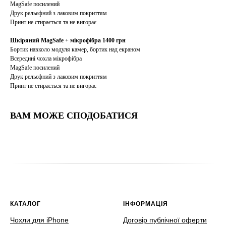
MagSafe посилений
Друк рельєфний з лаковим покриттям
Принт не стирається та не вигорає
Шкіряний MagSafe + мікрофібра 1400 грн
Бортик навколо модуля камер, бортик над екраном
Всередині чохла мікрофібра
MagSafe посилений
Друк рельєфний з лаковим покриттям
Принт не стирається та не вигорає
ВАМ МОЖЕ СПОДОБАТИСЯ
КАТАЛОГ
ІНФОРМАЦІЯ
Чохли для iPhone
Договір публічної оферти