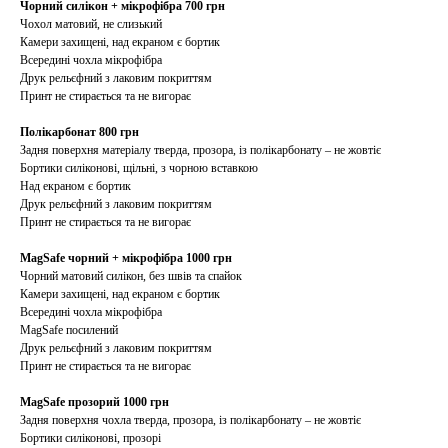
Чорний силікон + мікрофібра 700 грн
Чохол матовий, не слизький
Камери захищені, над екраном є бортик
Всередині чохла мікрофібра
Друк рельєфний з лаковим покриттям
Принт не стирається та не вигорає
Полікарбонат 800 грн
Задня поверхня матеріалу тверда, прозора, із полікарбонату – не жовтіє
Бортики силіконові, щільні, з чорною вставкою
Над екраном є бортик
Друк рельєфний з лаковим покриттям
Принт не стирається та не вигорає
MagSafe чорний + мікрофібра 1000 грн
Чорний матовий силікон, без швів та спайок
Камери захищені, над екраном є бортик
Всередині чохла мікрофібра
MagSafe посилений
Друк рельєфний з лаковим покриттям
Принт не стирається та не вигорає
MagSafe прозорий 1000 грн
Задня поверхня чохла тверда, прозора, із полікарбонату – не жовтіє
Бортики силіконові, прозорі