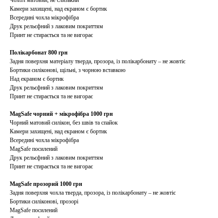
Чохол матовий, не слизький
Камери захищені, над екраном є бортик
Всередині чохла мікрофібра
Друк рельєфний з лаковим покриттям
Принт не стирається та не вигорає
Полікарбонат 800 грн
Задня поверхня матеріалу тверда, прозора, із полікарбонату – не жовтіє
Бортики силіконові, щільні, з чорною вставкою
Над екраном є бортик
Друк рельєфний з лаковим покриттям
Принт не стирається та не вигорає
MagSafe чорний + мікрофібра 1000 грн
Чорний матовий силікон, без швів та спайок
Камери захищені, над екраном є бортик
Всередині чохла мікрофібра
MagSafe посилений
Друк рельєфний з лаковим покриттям
Принт не стирається та не вигорає
MagSafe прозорий 1000 грн
Задня поверхня чохла тверда, прозора, із полікарбонату – не жовтіє
Бортики силіконові, прозорі
MagSafe посилений