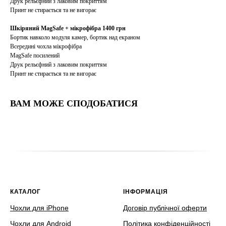
Друк рельєфний з лаковим покриттям
Принт не стирається та не вигорає
Шкіряний MagSafe + мікрофібра 1400 грн
Бортик навколо модуля камер, бортик над екраном
Всередині чохла мікрофібра
MagSafe посилений
Друк рельєфний з лаковим покриттям
Принт не стирається та не вигорає
ВАМ МОЖЕ СПОДОБАТИСЯ
КАТАЛОГ
ІНФОРМАЦІЯ
Чохли для iPhone
Договір публічної оферти
Чохли для Android
Політика конфіденційності