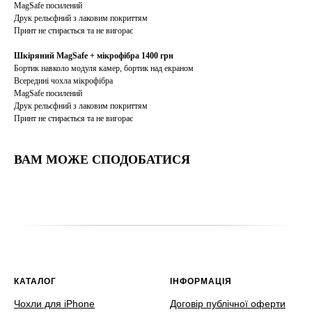
MagSafe посилений
Друк рельєфний з лаковим покриттям
Принт не стирається та не вигорає
Шкіряний MagSafe + мікрофібра 1400 грн
Бортик навколо модуля камер, бортик над екраном
Всередині чохла мікрофібра
MagSafe посилений
Друк рельєфний з лаковим покриттям
Принт не стирається та не вигорає
ВАМ МОЖЕ СПОДОБАТИСЯ
КАТАЛОГ
ІНФОРМАЦІЯ
Чохли для iPhone
Договір публічної оферти