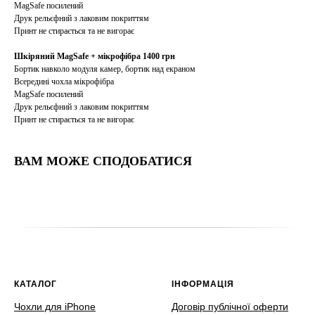
MagSafe посилений
Друк рельєфний з лаковим покриттям
Принт не стирається та не вигорає
Шкіряний MagSafe + мікрофібра 1400 грн
Бортик навколо модуля камер, бортик над екраном
Всередині чохла мікрофібра
MagSafe посилений
Друк рельєфний з лаковим покриттям
Принт не стирається та не вигорає
ВАМ МОЖЕ СПОДОБАТИСЯ
КАТАЛОГ
ІНФОРМАЦІЯ
Чохли для iPhone
Договір публічної оферти