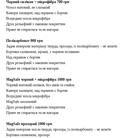
Чорний силікон + мікрофібра 700 грн
Чохол матовий, не слизький
Камери захищені, над екраном є бортик
Всередині чохла мікрофібра
Друк рельєфний з лаковим покриттям
Принт не стирається та не вигорає
Полікарбонат 800 грн
Задня поверхня матеріалу тверда, прозора, із полікарбонату – не жовтіє
Бортики силіконові, щільні, з чорною вставкою
Над екраном є бортик
Друк рельєфний з лаковим покриттям
Принт не стирається та не вигорає
MagSafe чорний + мікрофібра 1000 грн
Чорний матовий силікон, без швів та спайок
Камери захищені, над екраном є бортик
Всередині чохла мікрофібра
MagSafe посилений
Друк рельєфний з лаковим покриттям
Принт не стирається та не вигорає
MagSafe прозорий 1000 грн
Задня поверхня чохла тверда, прозора, із полікарбонату – не жовтіє
Бортики силіконові, прозорі