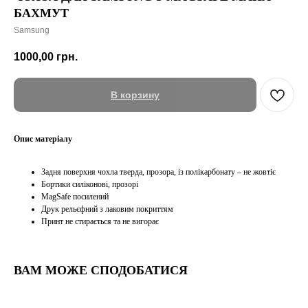
БАХМУТ
Samsung
1000,00
грн.
В корзину
Опис матеріалу
Задня поверхня чохла тверда, прозора, із полікарбонату – не жовтіє
Бортики силіконові, прозорі
MagSafe посилений
Друк рельєфний з лаковим покриттям
Принт не стирається та не вигорає
ВАМ МОЖЕ СПОДОБАТИСЯ