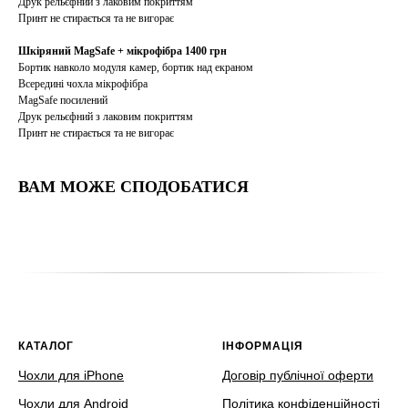
Друк рельєфний з лаковим покриттям
Принт не стирається та не вигорає
Шкіряний MagSafe + мікрофібра 1400 грн
Бортик навколо модуля камер, бортик над екраном
Всередині чохла мікрофібра
MagSafe посилений
Друк рельєфний з лаковим покриттям
Принт не стирається та не вигорає
ВАМ МОЖЕ СПОДОБАТИСЯ
КАТАЛОГ
ІНФОРМАЦІЯ
Чохли для iPhone
Договір публічної оферти
Чохли для Android
Політика конфіденційності