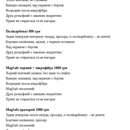
Чохол матовий, не слизький
Камери захищені, над екраном є бортик
Всередині чохла мікрофібра
Друк рельєфний з лаковим покриттям
Принт не стирається та не вигорає
Полікарбонат 800 грн
Задня поверхня матеріалу тверда, прозора, із полікарбонату – не жовтіє
Бортики силіконові, щільні, з чорною вставкою
Над екраном є бортик
Друк рельєфний з лаковим покриттям
Принт не стирається та не вигорає
MagSafe чорний + мікрофібра 1000 грн
Чорний матовий силікон, без швів та спайок
Камери захищені, над екраном є бортик
Всередині чохла мікрофібра
MagSafe посилений
Друк рельєфний з лаковим покриттям
Принт не стирається та не вигорає
MagSafe прозорий 1000 грн
Задня поверхня чохла тверда, прозора, із полікарбонату – не жовтіє
Бортики силіконові, прозорі
MagSafe посилений