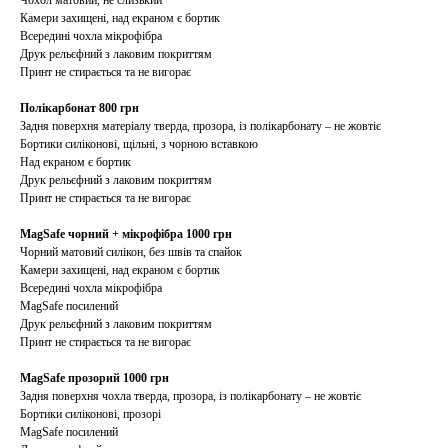
Чохол матовий, не слизький
Камери захищені, над екраном є бортик
Всередині чохла мікрофібра
Друк рельєфний з лаковим покриттям
Принт не стирається та не вигорає
Полікарбонат 800 грн
Задня поверхня матеріалу тверда, прозора, із полікарбонату – не жовтіє
Бортики силіконові, щільні, з чорною вставкою
Над екраном є бортик
Друк рельєфний з лаковим покриттям
Принт не стирається та не вигорає
MagSafe чорний + мікрофібра 1000 грн
Чорний матовий силікон, без швів та спайок
Камери захищені, над екраном є бортик
Всередині чохла мікрофібра
MagSafe посилений
Друк рельєфний з лаковим покриттям
Принт не стирається та не вигорає
MagSafe прозорий 1000 грн
Задня поверхня чохла тверда, прозора, із полікарбонату – не жовтіє
Бортики силіконові, прозорі
MagSafe посилений