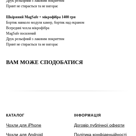
Друк рельєфний з лаковим покриттям
Принт не стирається та не вигорає
Шкіряний MagSafe + мікрофібра 1400 грн
Бортик навколо модуля камер, бортик над екраном
Всередині чохла мікрофібра
MagSafe посилений
Друк рельєфний з лаковим покриттям
Принт не стирається та не вигорає
ВАМ МОЖЕ СПОДОБАТИСЯ
КАТАЛОГ
ІНФОРМАЦІЯ
Чохли для iPhone
Договір публічної оферти
Чохли для Android
Політика конфіденційності