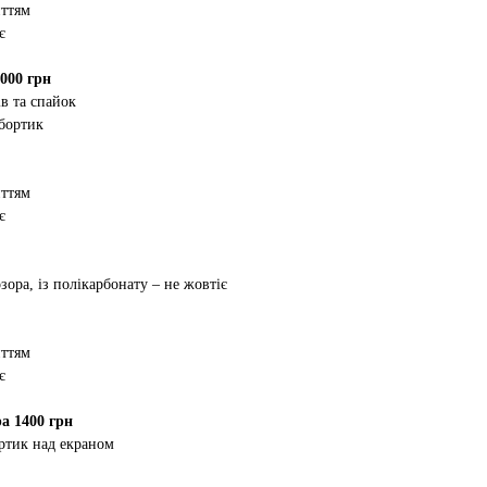
иттям
є
000 грн
в та спайок
 бортик
иттям
є
зора, із полікарбонату – не жовтіє
иттям
є
а 1400 грн
ртик над екраном