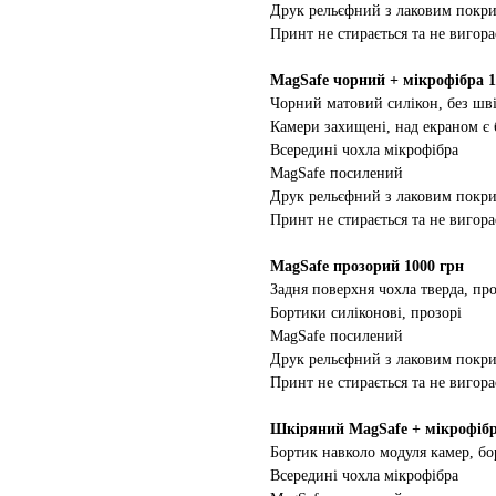
Друк рельєфний з лаковим покр
Принт не стирається та не вигора
MagSafe чорний + мікрофібра 1
Чорний матовий силікон, без шві
Камери захищені, над екраном є
Всередині чохла мікрофібра
MagSafe посилений
Друк рельєфний з лаковим покр
Принт не стирається та не вигора
MagSafe прозорий 1000 грн
Задня поверхня чохла тверда, про
Бортики силіконові, прозорі
MagSafe посилений
Друк рельєфний з лаковим покр
Принт не стирається та не вигора
Шкіряний MagSafe + мікрофібр
Бортик навколо модуля камер, бо
Всередині чохла мікрофібра