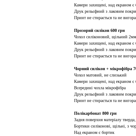
Камери захищені, над екраном є
Друк рельєфний з лаковим покр
Принт не стирається та не вигора
Прозорий силікон 600 грн
Чохол силіконовий, щільний 2м
Камери захищені, над екраном є
Друк рельєфний з лаковим покр
Принт не стирається та не вигора
Чорний силікон + мікрофібра 7
Чохол матовий, не слизький
Камери захищені, над екраном є
Всередині чохла мікрофібра
Друк рельєфний з лаковим покр
Принт не стирається та не вигора
Полікарбонат 800 грн
Задня поверхня матеріалу тверда,
Бортики силіконові, щільні, з ч
Над екраном є бортик