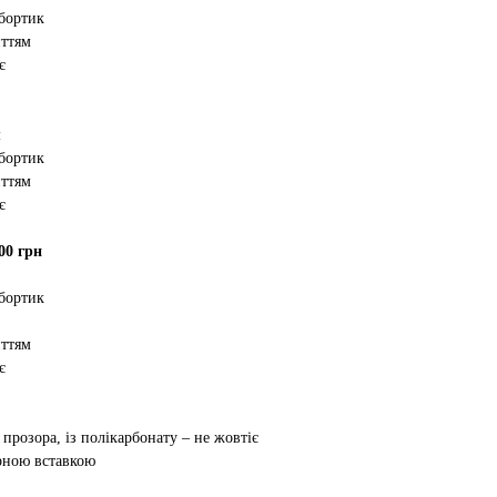
 бортик
иттям
є
м
 бортик
иттям
є
00 грн
 бортик
иттям
є
 прозора, із полікарбонату – не жовтіє
орною вставкою