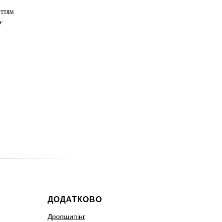
иттям
є
ДОДАТКОВО
Дропшипінг