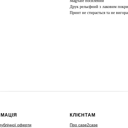
MagSafe посилений
Друк рельєфний з лаковим покр
Принт не стирається та не вигора
РМАЦІЯ
КЛІЄНТАМ
публічної оферти
Про case2case