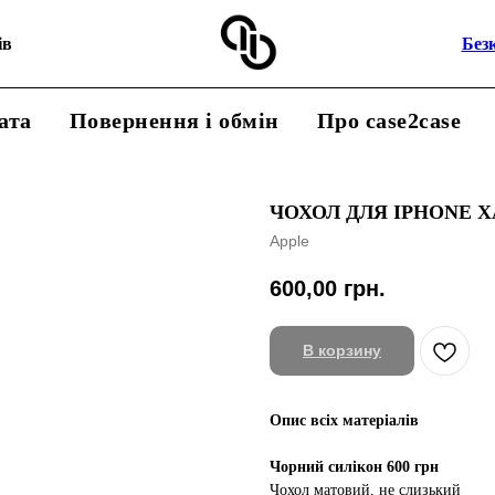
ів
Без
ата
Повернення і обмін
Про case2case
ЧОХОЛ ДЛЯ IPHONE Х
Apple
600,00
грн.
В корзину
Опис всіх матеріалів
Чорний силікон 600 грн
Чохол матовий, не слизький