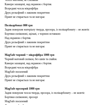
Чохол матовий, не слизький
Камери захищені, над екраном є бортик
Всередині чохла мікрофібра
Друк рельєфний з лаковим покриттям
Принт не стирається та не вигорає
Полікарбонат 800 грн
Задня поверхня матеріалу тверда, прозора, із полікарбонату – не жовтіє
Бортики силіконові, щільні, з чорною вставкою
Над екраном є бортик
Друк рельєфний з лаковим покриттям
Принт не стирається та не вигорає
MagSafe чорний + мікрофібра 1000 грн
Чорний матовий силікон, без швів та спайок
Камери захищені, над екраном є бортик
Всередині чохла мікрофібра
MagSafe посилений
Друк рельєфний з лаковим покриттям
Принт не стирається та не вигорає
MagSafe прозорий 1000 грн
Задня поверхня чохла тверда, прозора, із полікарбонату – не жовтіє
Бортики силіконові, прозорі
MagSafe посилений