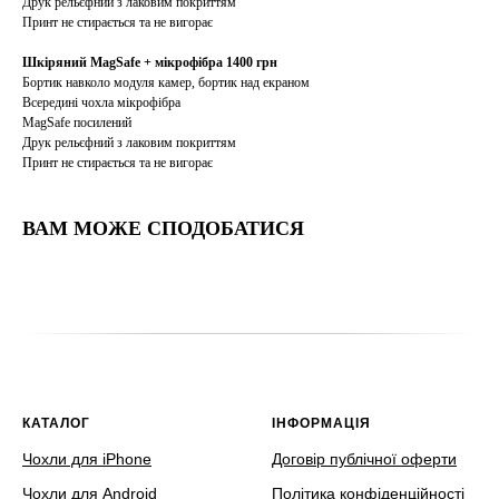
Друк рельєфний з лаковим покриттям
Принт не стирається та не вигорає
Шкіряний MagSafe + мікрофібра 1400 грн
Бортик навколо модуля камер, бортик над екраном
Всередині чохла мікрофібра
MagSafe посилений
Друк рельєфний з лаковим покриттям
Принт не стирається та не вигорає
ВАМ МОЖЕ СПОДОБАТИСЯ
КАТАЛОГ
ІНФОРМАЦІЯ
Чохли для iPhone
Договір публічної оферти
Чохли для Android
Політика конфіденційності