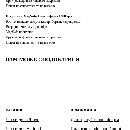
Друк рельєфний з лаковим покриттям
Принт не стирається та не вигорає
Шкіряний MagSafe + мікрофібра 1400 грн
Бортик навколо модуля камер, бортик над екраном
Всередині чохла мікрофібра
MagSafe посилений
Друк рельєфний з лаковим покриттям
Принт не стирається та не вигорає
ВАМ МОЖЕ СПОДОБАТИСЯ
КАТАЛОГ
ІНФОРМАЦІЯ
Чохли для iPhone
Договір публічної оферти
Чохли для Android
Політика конфіденційності