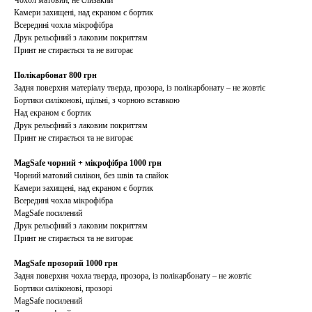
Чохол матовий, не слизький
Камери захищені, над екраном є бортик
Всередині чохла мікрофібра
Друк рельєфний з лаковим покриттям
Принт не стирається та не вигорає
Полікарбонат 800 грн
Задня поверхня матеріалу тверда, прозора, із полікарбонату – не жовтіє
Бортики силіконові, щільні, з чорною вставкою
Над екраном є бортик
Друк рельєфний з лаковим покриттям
Принт не стирається та не вигорає
MagSafe чорний + мікрофібра 1000 грн
Чорний матовий силікон, без швів та спайок
Камери захищені, над екраном є бортик
Всередині чохла мікрофібра
MagSafe посилений
Друк рельєфний з лаковим покриттям
Принт не стирається та не вигорає
MagSafe прозорий 1000 грн
Задня поверхня чохла тверда, прозора, із полікарбонату – не жовтіє
Бортики силіконові, прозорі
MagSafe посилений