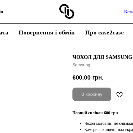
ів
Без
ата
Повернення і обмін
Про case2case
ЧОХОЛ ДЛЯ SAMSUNG
Samsung
600,00
грн.
В корзину
Чорний силікон 600 грн
Чохол матовий, не слизьк
Камери захищені, над екр