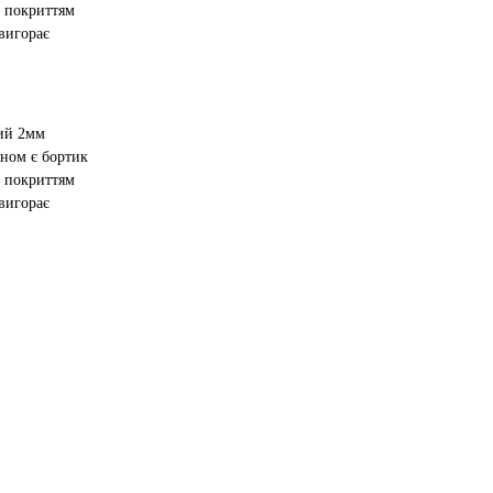
 покриттям
 вигорає
ий 2мм
аном є бортик
 покриттям
 вигорає