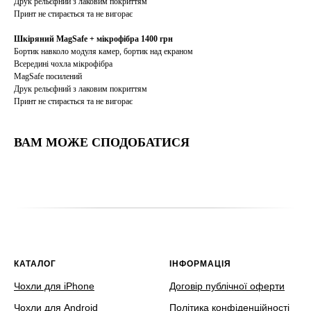
Друк рельєфний з лаковим покриттям
Принт не стирається та не вигорає
Шкіряний MagSafe + мікрофібра 1400 грн
Бортик навколо модуля камер, бортик над екраном
Всередині чохла мікрофібра
MagSafe посилений
Друк рельєфний з лаковим покриттям
Принт не стирається та не вигорає
ВАМ МОЖЕ СПОДОБАТИСЯ
КАТАЛОГ
ІНФОРМАЦІЯ
Чохли для iPhone
Договір публічної оферти
Чохли для Android
Політика конфіденційності