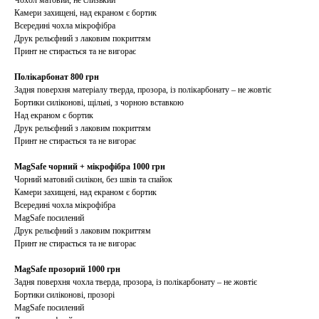
Чохол матовий, не слизький
Камери захищені, над екраном є бортик
Всередині чохла мікрофібра
Друк рельєфний з лаковим покриттям
Принт не стирається та не вигорає
Полікарбонат 800 грн
Задня поверхня матеріалу тверда, прозора, із полікарбонату – не жовтіє
Бортики силіконові, щільні, з чорною вставкою
Над екраном є бортик
Друк рельєфний з лаковим покриттям
Принт не стирається та не вигорає
MagSafe чорний + мікрофібра 1000 грн
Чорний матовий силікон, без швів та спайок
Камери захищені, над екраном є бортик
Всередині чохла мікрофібра
MagSafe посилений
Друк рельєфний з лаковим покриттям
Принт не стирається та не вигорає
MagSafe прозорий 1000 грн
Задня поверхня чохла тверда, прозора, із полікарбонату – не жовтіє
Бортики силіконові, прозорі
MagSafe посилений