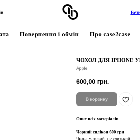
ів
Без
ата
Повернення і обмін
Про case2case
ЧОХОЛ ДЛЯ IPHONE 
Apple
600,00
грн.
В корзину
Опис всіх матеріалів
Чорний силікон 600 грн
Чохол матовий, не слизький