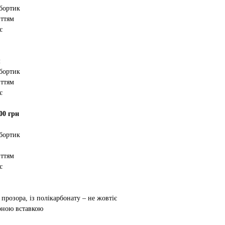
 бортик
иттям
є
м
 бортик
иттям
є
00 грн
 бортик
иттям
є
 прозора, із полікарбонату – не жовтіє
орною вставкою