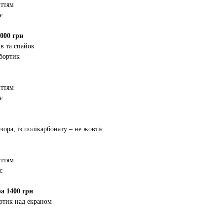
иттям
є
000 грн
в та спайок
 бортик
иттям
є
зора, із полікарбонату – не жовтіє
иттям
є
а 1400 грн
ртик над екраном