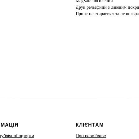
MagSafe посилений
Друк рельєфний з лаковим покр
Принт не стирається та не вигора
РМАЦІЯ
КЛІЄНТАМ
публічної оферти
Про case2case