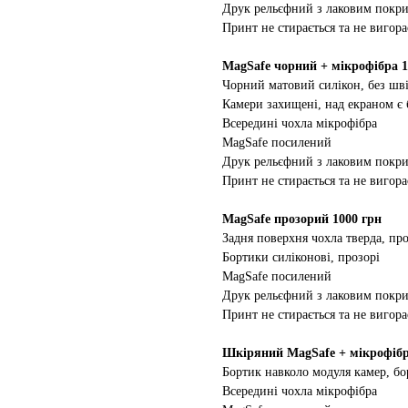
Друк рельєфний з лаковим покр
Принт не стирається та не вигора
MagSafe чорний + мікрофібра 1
Чорний матовий силікон, без шві
Камери захищені, над екраном є
Всередині чохла мікрофібра
MagSafe посилений
Друк рельєфний з лаковим покр
Принт не стирається та не вигора
MagSafe прозорий 1000 грн
Задня поверхня чохла тверда, про
Бортики силіконові, прозорі
MagSafe посилений
Друк рельєфний з лаковим покр
Принт не стирається та не вигора
Шкіряний MagSafe + мікрофібр
Бортик навколо модуля камер, бо
Всередині чохла мікрофібра