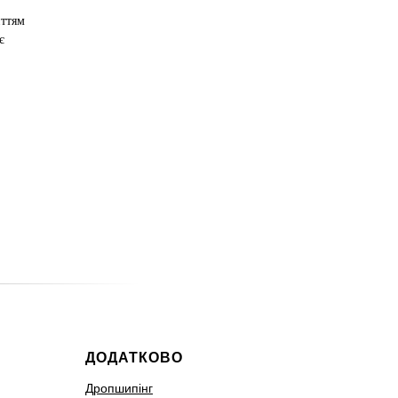
иттям
є
ДОДАТКОВО
Дропшипінг