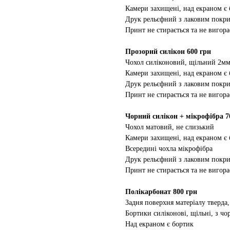
Камери захищені, над екраном є
Друк рельєфний з лаковим покр
Принт не стирається та не вигора
Прозорий силікон 600 грн
Чохол силіконовий, щільний 2м
Камери захищені, над екраном є
Друк рельєфний з лаковим покр
Принт не стирається та не вигора
Чорний силікон + мікрофібра 7
Чохол матовий, не слизький
Камери захищені, над екраном є
Всередині чохла мікрофібра
Друк рельєфний з лаковим покр
Принт не стирається та не вигора
Полікарбонат 800 грн
Задня поверхня матеріалу тверда,
Бортики силіконові, щільні, з ч
Над екраном є бортик