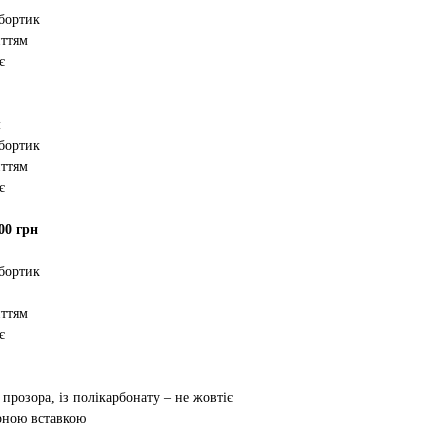
 бортик
иттям
є
м
 бортик
иттям
є
00 грн
 бортик
иттям
є
 прозора, із полікарбонату – не жовтіє
орною вставкою