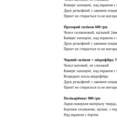
Камери захищені, над екраном є
Друк рельєфний з лаковим покр
Принт не стирається та не вигора
Прозорий силікон 600 грн
Чохол силіконовий, щільний 2м
Камери захищені, над екраном є
Друк рельєфний з лаковим покр
Принт не стирається та не вигора
Чорний силікон + мікрофібра 7
Чохол матовий, не слизький
Камери захищені, над екраном є
Всередині чохла мікрофібра
Друк рельєфний з лаковим покр
Принт не стирається та не вигора
Полікарбонат 800 грн
Задня поверхня матеріалу тверда,
Бортики силіконові, щільні, з ч
Над екраном є бортик