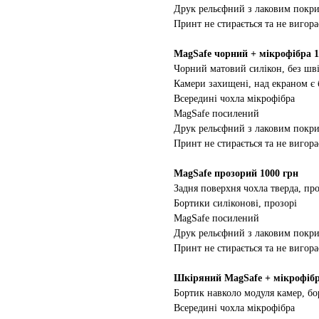
Друк рельєфний з лаковим покр
Принт не стирається та не вигора
MagSafe чорний + мікрофібра 1
Чорний матовий силікон, без шві
Камери захищені, над екраном є
Всередині чохла мікрофібра
MagSafe посилений
Друк рельєфний з лаковим покр
Принт не стирається та не вигора
MagSafe прозорий 1000 грн
Задня поверхня чохла тверда, про
Бортики силіконові, прозорі
MagSafe посилений
Друк рельєфний з лаковим покр
Принт не стирається та не вигора
Шкіряний MagSafe + мікрофібр
Бортик навколо модуля камер, бо
Всередині чохла мікрофібра