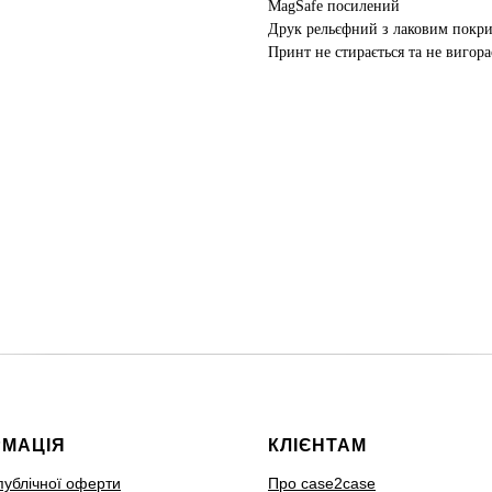
MagSafe посилений
Друк рельєфний з лаковим покр
Принт не стирається та не вигора
РМАЦІЯ
КЛІЄНТАМ
публічної оферти
Про case2case