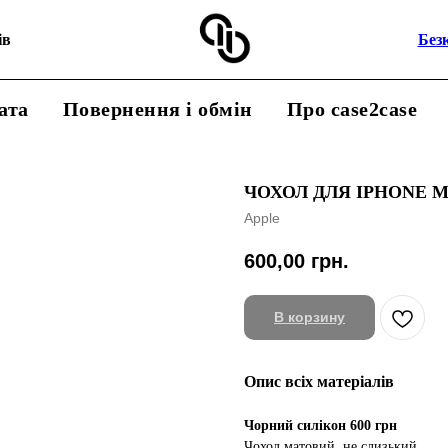
ів
Без
ата
Повернення і обмін
Про case2case
ЧОХОЛ ДЛЯ IPHONE M
Apple
600,00
грн.
В корзину
Опис всіх матеріалів
Чорний силікон 600 грн
Чохол матовий, не слизький