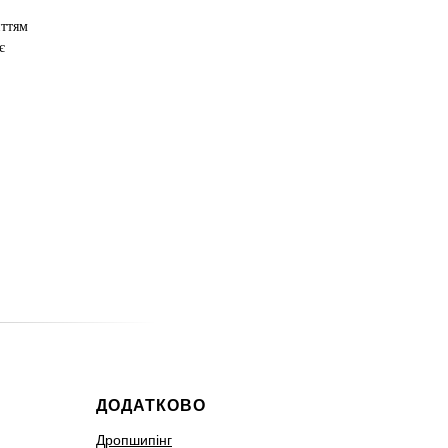
иттям
є
ДОДАТКОВО
Дропшипінг