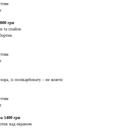
иттям
є
000 грн
в та спайок
 бортик
иттям
є
зора, із полікарбонату – не жовтіє
иттям
є
а 1400 грн
ртик над екраном