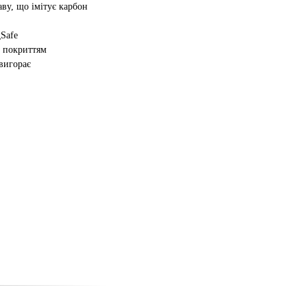
аву, що імітує карбон
Safe
 покриттям
 вигорає