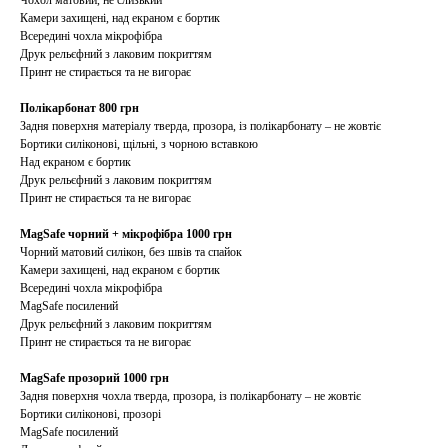
Чохол матовий, не слизький
Камери захищені, над екраном є бортик
Всередині чохла мікрофібра
Друк рельєфний з лаковим покриттям
Принт не стирається та не вигорає
Полікарбонат 800 грн
Задня поверхня матеріалу тверда, прозора, із полікарбонату – не жовтіє
Бортики силіконові, щільні, з чорною вставкою
Над екраном є бортик
Друк рельєфний з лаковим покриттям
Принт не стирається та не вигорає
MagSafe чорний + мікрофібра 1000 грн
Чорний матовий силікон, без швів та спайок
Камери захищені, над екраном є бортик
Всередині чохла мікрофібра
MagSafe посилений
Друк рельєфний з лаковим покриттям
Принт не стирається та не вигорає
MagSafe прозорий 1000 грн
Задня поверхня чохла тверда, прозора, із полікарбонату – не жовтіє
Бортики силіконові, прозорі
MagSafe посилений