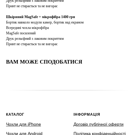
Друк рельєфний з лаковим покриттям
Принт не стирається та не вигорає
Шкіряний MagSafe + мікрофібра 1400 грн
Бортик навколо модуля камер, бортик над екраном
Всередині чохла мікрофібра
MagSafe посилений
Друк рельєфний з лаковим покриттям
Принт не стирається та не вигорає
ВАМ МОЖЕ СПОДОБАТИСЯ
КАТАЛОГ
ІНФОРМАЦІЯ
Чохли для iPhone
Договір публічної оферти
Чохли для Android
Політика конфіденційності