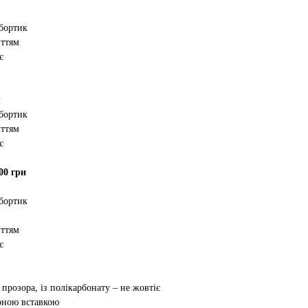
 бортик
иттям
є
м
 бортик
иттям
є
00 грн
 бортик
иттям
є
 прозора, із полікарбонату – не жовтіє
орною вставкою