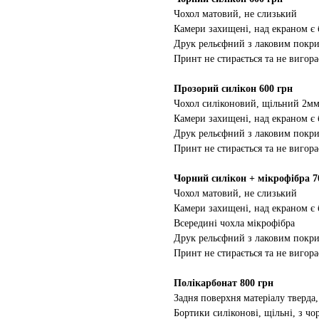
Чохол матовий, не слизький
Камери захищені, над екраном є
Друк рельєфний з лаковим покр
Принт не стирається та не вигора
Прозорий силікон 600 грн
Чохол силіконовий, щільний 2м
Камери захищені, над екраном є
Друк рельєфний з лаковим покр
Принт не стирається та не вигора
Чорний силікон + мікрофібра 7
Чохол матовий, не слизький
Камери захищені, над екраном є
Всередині чохла мікрофібра
Друк рельєфний з лаковим покр
Принт не стирається та не вигора
Полікарбонат 800 грн
Задня поверхня матеріалу тверда,
Бортики силіконові, щільні, з ч