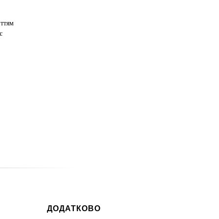
иттям
є
ДОДАТКОВО