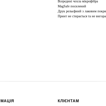
Всередині чохла мікрофібра
MagSafe посилений
Друк рельєфний з лаковим покр
Принт не стирається та не вигора
РМАЦІЯ
КЛІЄНТАМ