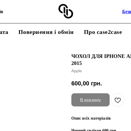
ів
Без
ата
Повернення і обмін
Про case2case
ЧОХОЛ ДЛЯ IPHONE 
2015
Apple
600,00
грн.
В корзину
Опис всіх матеріалів
Чорний силікон 600 грн