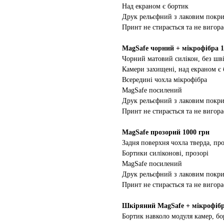
Над екраном є бортик
Друк рельєфний з лаковим покр
Принт не стирається та не вигора
MagSafe чорний + мікрофібра 1
Чорний матовий силікон, без шві
Камери захищені, над екраном є
Всередині чохла мікрофібра
MagSafe посилений
Друк рельєфний з лаковим покр
Принт не стирається та не вигора
MagSafe прозорий 1000 грн
Задня поверхня чохла тверда, про
Бортики силіконові, прозорі
MagSafe посилений
Друк рельєфний з лаковим покр
Принт не стирається та не вигора
Шкіряний MagSafe + мікрофібр
Бортик навколо модуля камер, бо