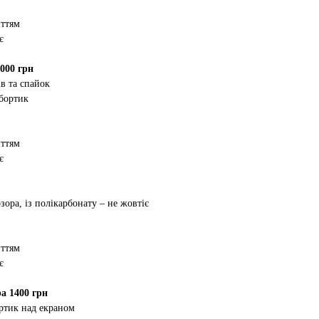
иттям
є
000 грн
в та спайок
 бортик
иттям
є
зора, із полікарбонату – не жовтіє
иттям
є
а 1400 грн
ртик над екраном