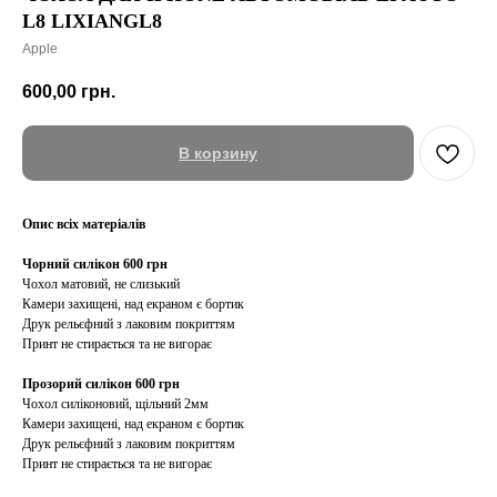
L8 LIXIANGL8
Apple
600,00
грн.
В корзину
Опис всіх матеріалів
Чорний силікон 600 грн
Чохол матовий, не слизький
Камери захищені, над екраном є бортик
Друк рельєфний з лаковим покриттям
Принт не стирається та не вигорає
Прозорий силікон 600 грн
Чохол силіконовий, щільний 2мм
Камери захищені, над екраном є бортик
Друк рельєфний з лаковим покриттям
Принт не стирається та не вигорає