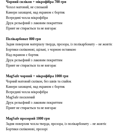
Чорний силікон + мікрофібра 700 грн
Чохол матовий, не слизький
Камери захищені, над екраном є бортик
Всередині чохла мікрофібра
Друк рельєфний з лаковим покриттям
Принт не стирається та не вигорає
Полікарбонат 800 грн
Задня поверхня матеріалу тверда, прозора, із полікарбонату – не жовтіє
Бортики силіконові, щільні, з чорною вставкою
Над екраном є бортик
Друк рельєфний з лаковим покриттям
Принт не стирається та не вигорає
MagSafe чорний + мікрофібра 1000 грн
Чорний матовий силікон, без швів та спайок
Камери захищені, над екраном є бортик
Всередині чохла мікрофібра
MagSafe посилений
Друк рельєфний з лаковим покриттям
Принт не стирається та не вигорає
MagSafe прозорий 1000 грн
Задня поверхня чохла тверда, прозора, із полікарбонату – не жовтіє
Бортики силіконові, прозорі