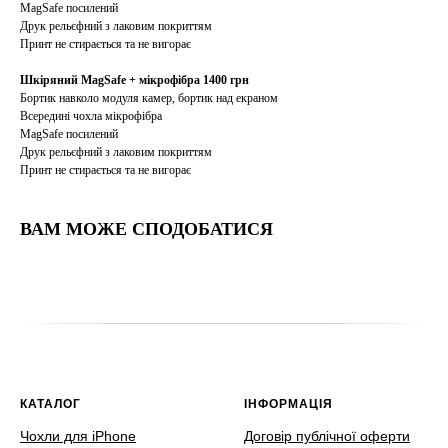
MagSafe посилений
Друк рельєфний з лаковим покриттям
Принт не стирається та не вигорає
Шкіряний MagSafe + мікрофібра 1400 грн
Бортик навколо модуля камер, бортик над екраном
Всередині чохла мікрофібра
MagSafe посилений
Друк рельєфний з лаковим покриттям
Принт не стирається та не вигорає
ВАМ МОЖЕ СПОДОБАТИСЯ
КАТАЛОГ
ІНФОРМАЦІЯ
Чохли для iPhone
Договір публічної оферти