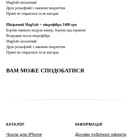
MagSafe посилений
Друк рельєфний з лаковим покриттям
Принт не стирається та не вигорає
Шкіряний MagSafe + мікрофібра 1400 грн
Бортик навколо модуля камер, бортик над екраном
Всередині чохла мікрофібра
MagSafe посилений
Друк рельєфний з лаковим покриттям
Принт не стирається та не вигорає
ВАМ МОЖЕ СПОДОБАТИСЯ
КАТАЛОГ
ІНФОРМАЦІЯ
Чохли для iPhone
Договір публічної оферти