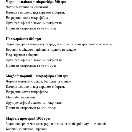
Чорний силікон + мікрофібра 700 грн
Чохол матовий, не слизький
Камери захищені, над екраном є бортик
Всередині чохла мікрофібра
Друк рельєфний з лаковим покриттям
Принт не стирається та не вигорає
Полікарбонат 800 грн
Задня поверхня матеріалу тверда, прозора, із полікарбонату – не жовтіє
Бортики силіконові, щільні, з чорною вставкою
Над екраном є бортик
Друк рельєфний з лаковим покриттям
Принт не стирається та не вигорає
MagSafe чорний + мікрофібра 1000 грн
Чорний матовий силікон, без швів та спайок
Камери захищені, над екраном є бортик
Всередині чохла мікрофібра
MagSafe посилений
Друк рельєфний з лаковим покриттям
Принт не стирається та не вигорає
MagSafe прозорий 1000 грн
Задня поверхня чохла тверда, прозора, із полікарбонату – не жовтіє
Бортики силіконові, прозорі