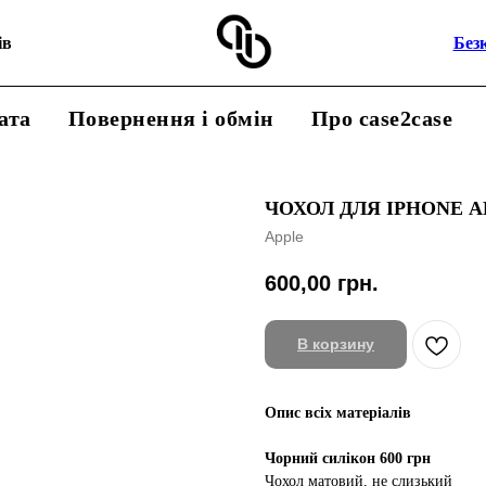
ів
Без
ата
Повернення і обмін
Про case2case
ЧОХОЛ ДЛЯ IPHONE А
Apple
600,00
грн.
В корзину
Опис всіх матеріалів
Чорний силікон 600 грн
Чохол матовий, не слизький