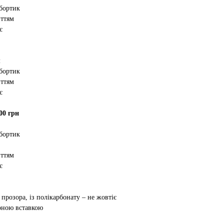
 бортик
иттям
є
м
 бортик
иттям
є
00 грн
 бортик
иттям
є
 прозора, із полікарбонату – не жовтіє
орною вставкою