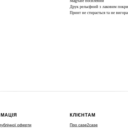
MagSafe посилений
Друк рельєфний з лаковим покр
Принт не стирається та не вигора
РМАЦІЯ
КЛІЄНТАМ
публічної оферти
Про case2case