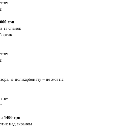
иттям
є
000 грн
в та спайок
 бортик
иттям
є
зора, із полікарбонату – не жовтіє
иттям
є
а 1400 грн
ртик над екраном