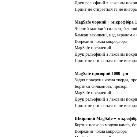
Друк рельєфний з лаковим покр
Принт не стирається та не вигора
MagSafe чорний + мікрофібра 1
Чорний матовий силікон, без шві
Камери захищені, над екраном є
Всередині чохла мікрофібра
MagSafe посилений
Друк рельєфний з лаковим покр
Принт не стирається та не вигора
MagSafe прозорий 1000 грн
Задня поверхня чохла тверда, про
Бортики силіконові, прозорі
MagSafe посилений
Друк рельєфний з лаковим покр
Принт не стирається та не вигора
Шкіряний MagSafe + мікрофібр
Бортик навколо модуля камер, бо
Всередині чохла мікрофібра