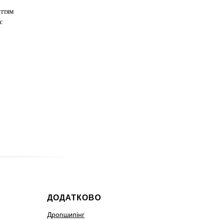
иттям
є
ДОДАТКОВО
Дропшипінг