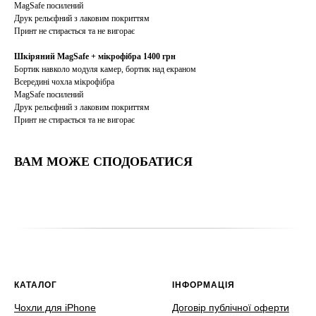
MagSafe посилений
Друк рельєфний з лаковим покриттям
Принт не стирається та не вигорає
Шкіряний MagSafe + мікрофібра 1400 грн
Бортик навколо модуля камер, бортик над екраном
Всередині чохла мікрофібра
MagSafe посилений
Друк рельєфний з лаковим покриттям
Принт не стирається та не вигорає
ВАМ МОЖЕ СПОДОБАТИСЯ
КАТАЛОГ
ІНФОРМАЦІЯ
Чохли для iPhone
Договір публічної оферти