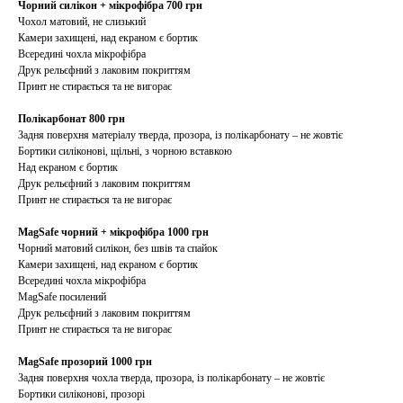
Чорний силікон + мікрофібра 700 грн
Чохол матовий, не слизький
Камери захищені, над екраном є бортик
Всередині чохла мікрофібра
Друк рельєфний з лаковим покриттям
Принт не стирається та не вигорає
Полікарбонат 800 грн
Задня поверхня матеріалу тверда, прозора, із полікарбонату – не жовтіє
Бортики силіконові, щільні, з чорною вставкою
Над екраном є бортик
Друк рельєфний з лаковим покриттям
Принт не стирається та не вигорає
MagSafe чорний + мікрофібра 1000 грн
Чорний матовий силікон, без швів та спайок
Камери захищені, над екраном є бортик
Всередині чохла мікрофібра
MagSafe посилений
Друк рельєфний з лаковим покриттям
Принт не стирається та не вигорає
MagSafe прозорий 1000 грн
Задня поверхня чохла тверда, прозора, із полікарбонату – не жовтіє
Бортики силіконові, прозорі