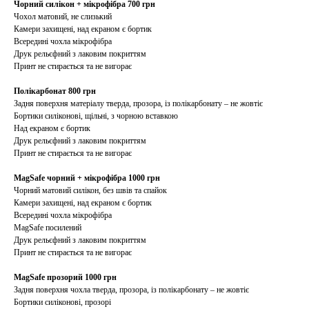
Чорний силікон + мікрофібра 700 грн
Чохол матовий, не слизький
Камери захищені, над екраном є бортик
Всередині чохла мікрофібра
Друк рельєфний з лаковим покриттям
Принт не стирається та не вигорає
Полікарбонат 800 грн
Задня поверхня матеріалу тверда, прозора, із полікарбонату – не жовтіє
Бортики силіконові, щільні, з чорною вставкою
Над екраном є бортик
Друк рельєфний з лаковим покриттям
Принт не стирається та не вигорає
MagSafe чорний + мікрофібра 1000 грн
Чорний матовий силікон, без швів та спайок
Камери захищені, над екраном є бортик
Всередині чохла мікрофібра
MagSafe посилений
Друк рельєфний з лаковим покриттям
Принт не стирається та не вигорає
MagSafe прозорий 1000 грн
Задня поверхня чохла тверда, прозора, із полікарбонату – не жовтіє
Бортики силіконові, прозорі