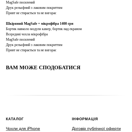
MagSafe посилений
Друк рельєфний з лаковим покриттям
Принт не стирається та не вигорає
Шкіряний MagSafe + мікрофібра 1400 грн
Бортик навколо модуля камер, бортик над екраном
Всередині чохла мікрофібра
MagSafe посилений
Друк рельєфний з лаковим покриттям
Принт не стирається та не вигорає
ВАМ МОЖЕ СПОДОБАТИСЯ
КАТАЛОГ
ІНФОРМАЦІЯ
Чохли для iPhone
Договір публічної оферти