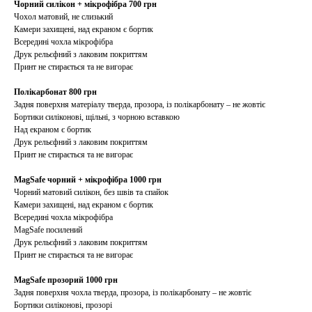
Чорний силікон + мікрофібра 700 грн
Чохол матовий, не слизький
Камери захищені, над екраном є бортик
Всередині чохла мікрофібра
Друк рельєфний з лаковим покриттям
Принт не стирається та не вигорає
Полікарбонат 800 грн
Задня поверхня матеріалу тверда, прозора, із полікарбонату – не жовтіє
Бортики силіконові, щільні, з чорною вставкою
Над екраном є бортик
Друк рельєфний з лаковим покриттям
Принт не стирається та не вигорає
MagSafe чорний + мікрофібра 1000 грн
Чорний матовий силікон, без швів та спайок
Камери захищені, над екраном є бортик
Всередині чохла мікрофібра
MagSafe посилений
Друк рельєфний з лаковим покриттям
Принт не стирається та не вигорає
MagSafe прозорий 1000 грн
Задня поверхня чохла тверда, прозора, із полікарбонату – не жовтіє
Бортики силіконові, прозорі