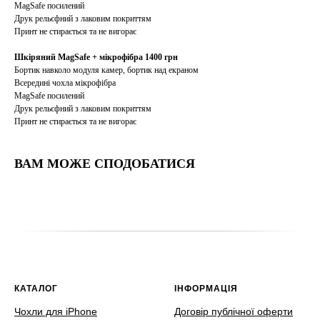
MagSafe посилений
Друк рельєфний з лаковим покриттям
Принт не стирається та не вигорає
Шкіряний MagSafe + мікрофібра 1400 грн
Бортик навколо модуля камер, бортик над екраном
Всередині чохла мікрофібра
MagSafe посилений
Друк рельєфний з лаковим покриттям
Принт не стирається та не вигорає
ВАМ МОЖЕ СПОДОБАТИСЯ
КАТАЛОГ
ІНФОРМАЦІЯ
Чохли для iPhone
Договір публічної оферти