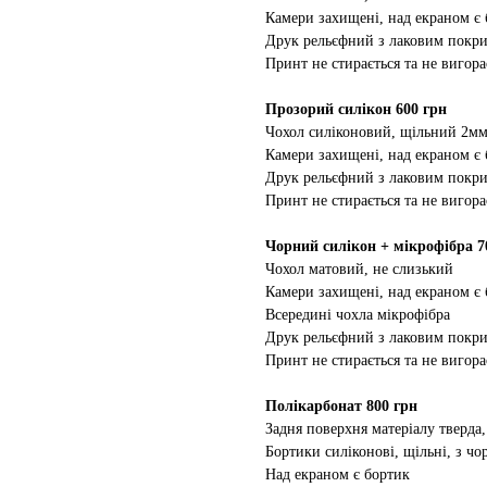
Камери захищені, над екраном є
Друк рельєфний з лаковим покр
Принт не стирається та не вигора
Прозорий силікон 600 грн
Чохол силіконовий, щільний 2м
Камери захищені, над екраном є
Друк рельєфний з лаковим покр
Принт не стирається та не вигора
Чорний силікон + мікрофібра 7
Чохол матовий, не слизький
Камери захищені, над екраном є
Всередині чохла мікрофібра
Друк рельєфний з лаковим покр
Принт не стирається та не вигора
Полікарбонат 800 грн
Задня поверхня матеріалу тверда,
Бортики силіконові, щільні, з ч
Над екраном є бортик