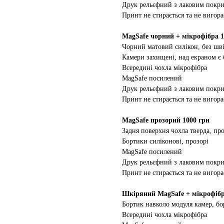
Друк рельєфний з лаковим покр
Принт не стирається та не вигора
MagSafe чорний + мікрофібра 1
Чорний матовий силікон, без шві
Камери захищені, над екраном є
Всередині чохла мікрофібра
MagSafe посилений
Друк рельєфний з лаковим покр
Принт не стирається та не вигора
MagSafe прозорий 1000 грн
Задня поверхня чохла тверда, про
Бортики силіконові, прозорі
MagSafe посилений
Друк рельєфний з лаковим покр
Принт не стирається та не вигора
Шкіряний MagSafe + мікрофібр
Бортик навколо модуля камер, бо
Всередині чохла мікрофібра