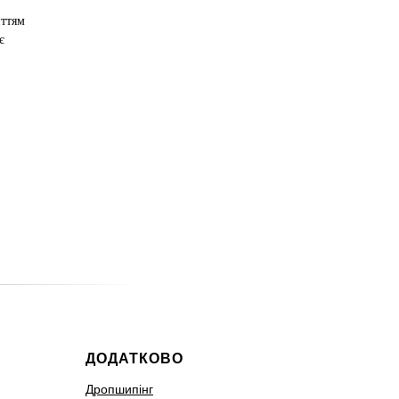
иттям
є
ДОДАТКОВО
Дропшипінг