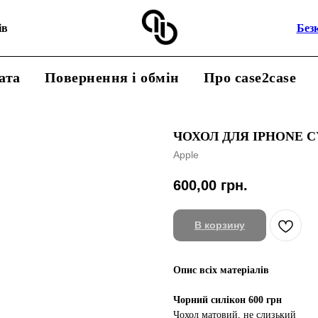
ів
Без
ата
Повернення і обмін
Про case2case
ЧОХОЛ ДЛЯ IPHONE C
Apple
600,00
грн.
В корзину
Опис всіх матеріалів
Чорний силікон 600 грн
Чохол матовий, не слизький