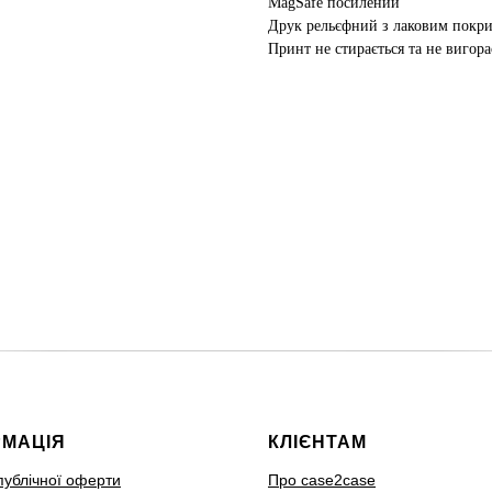
MagSafe посилений
Друк рельєфний з лаковим покр
Принт не стирається та не вигора
РМАЦІЯ
КЛІЄНТАМ
публічної оферти
Про case2case