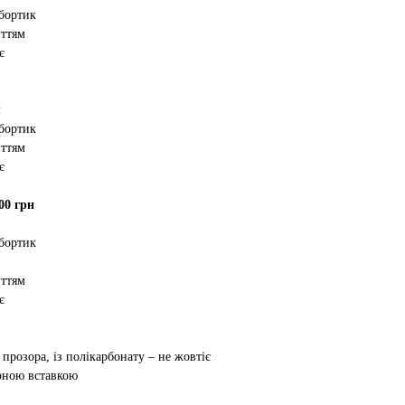
 бортик
иттям
є
м
 бортик
иттям
є
00 грн
 бортик
иттям
є
 прозора, із полікарбонату – не жовтіє
орною вставкою