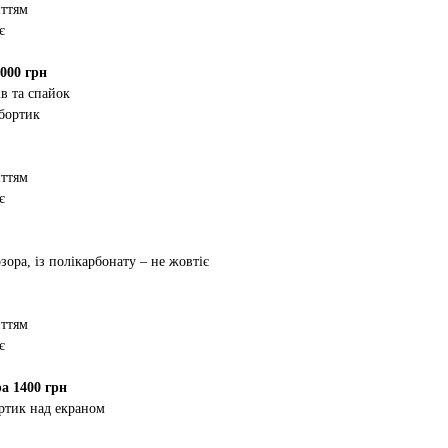
иттям
є
000 грн
в та спайок
 бортик
иттям
є
зора, із полікарбонату – не жовтіє
иттям
є
а 1400 грн
ртик над екраном