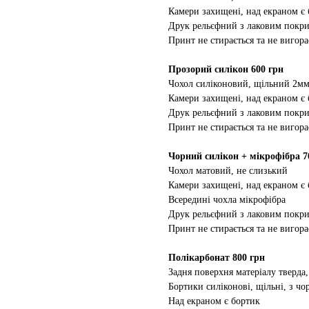
Камери захищені, над екраном є
Друк рельєфний з лаковим покр
Принт не стирається та не вигора
Прозорий силікон 600 грн
Чохол силіконовий, щільний 2м
Камери захищені, над екраном є
Друк рельєфний з лаковим покр
Принт не стирається та не вигора
Чорний силікон + мікрофібра 7
Чохол матовий, не слизький
Камери захищені, над екраном є
Всередині чохла мікрофібра
Друк рельєфний з лаковим покр
Принт не стирається та не вигора
Полікарбонат 800 грн
Задня поверхня матеріалу тверда,
Бортики силіконові, щільні, з ч
Над екраном є бортик