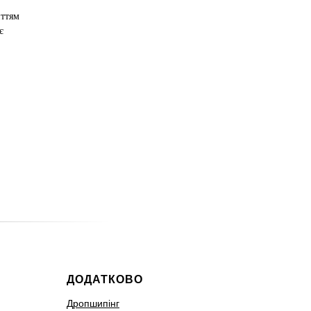
иттям
є
ДОДАТКОВО
Дропшипінг