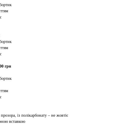
 бортик
иттям
є
м
 бортик
иттям
є
00 грн
 бортик
иттям
є
 прозора, із полікарбонату – не жовтіє
орною вставкою