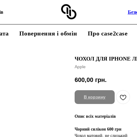
ів
Без
ата
Повернення і обмін
Про case2case
ЧОХОЛ ДЛЯ IPHONE 
Apple
600,00
грн.
В корзину
Опис всіх матеріалів
Чорний силікон 600 грн
Чохол матовий, не слизький