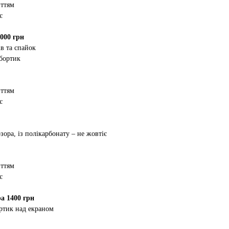
иттям
є
000 грн
в та спайок
 бортик
иттям
є
зора, із полікарбонату – не жовтіє
иттям
є
а 1400 грн
ртик над екраном