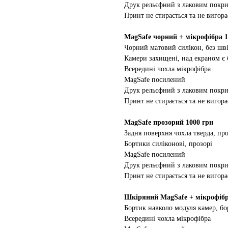
Друк рельєфний з лаковим покр
Принт не стирається та не вигора
MagSafe чорний + мікрофібра 1
Чорний матовий силікон, без шві
Камери захищені, над екраном є
Всередині чохла мікрофібра
MagSafe посилений
Друк рельєфний з лаковим покр
Принт не стирається та не вигора
MagSafe прозорий 1000 грн
Задня поверхня чохла тверда, про
Бортики силіконові, прозорі
MagSafe посилений
Друк рельєфний з лаковим покр
Принт не стирається та не вигора
Шкіряний MagSafe + мікрофібр
Бортик навколо модуля камер, бо
Всередині чохла мікрофібра