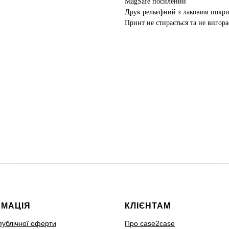
MagSafe посилений
Друк рельєфний з лаковим покр
Принт не стирається та не вигора
РМАЦІЯ
КЛІЄНТАМ
публічної оферти
Про case2case