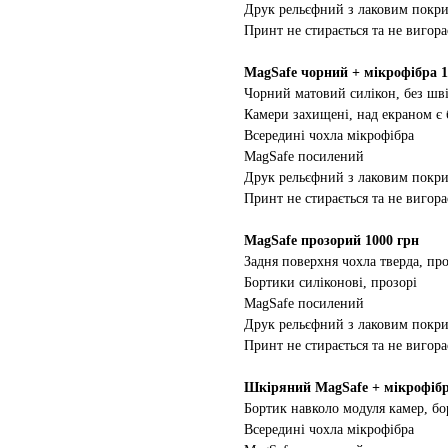
Друк рельєфний з лаковим покр
Принт не стирається та не вигора
MagSafe чорний + мікрофібра 1
Чорний матовий силікон, без шві
Камери захищені, над екраном є
Всередині чохла мікрофібра
MagSafe посилений
Друк рельєфний з лаковим покр
Принт не стирається та не вигора
MagSafe прозорий 1000 грн
Задня поверхня чохла тверда, про
Бортики силіконові, прозорі
MagSafe посилений
Друк рельєфний з лаковим покр
Принт не стирається та не вигора
Шкіряний MagSafe + мікрофібр
Бортик навколо модуля камер, бо
Всередині чохла мікрофібра