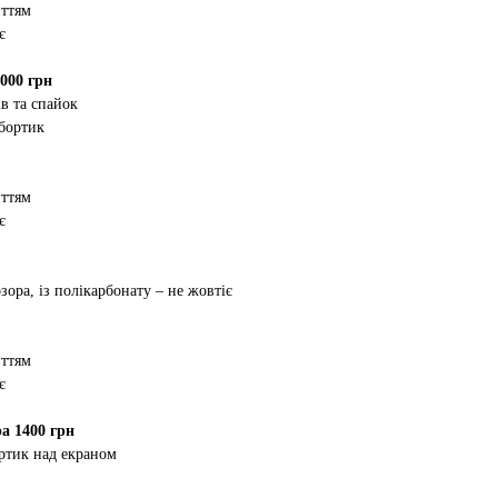
иттям
є
000 грн
в та спайок
 бортик
иттям
є
зора, із полікарбонату – не жовтіє
иттям
є
а 1400 грн
ртик над екраном