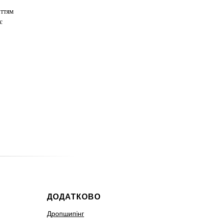
иттям
є
ДОДАТКОВО
Дропшипінг