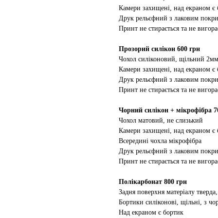
Камери захищені, над екраном є
Друк рельєфний з лаковим покр
Принт не стирається та не вигора
Прозорий силікон 600 грн
Чохол силіконовий, щільний 2м
Камери захищені, над екраном є
Друк рельєфний з лаковим покр
Принт не стирається та не вигора
Чорний силікон + мікрофібра 7
Чохол матовий, не слизький
Камери захищені, над екраном є
Всередині чохла мікрофібра
Друк рельєфний з лаковим покр
Принт не стирається та не вигора
Полікарбонат 800 грн
Задня поверхня матеріалу тверда,
Бортики силіконові, щільні, з ч
Над екраном є бортик