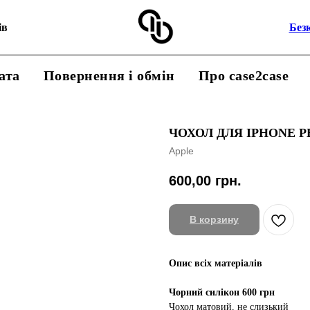
ів
Без
ата
Повернення і обмін
Про case2case
ЧОХОЛ ДЛЯ IPHONE Р
Apple
600,00
грн.
В корзину
Опис всіх матеріалів
Чорний силікон 600 грн
Чохол матовий, не слизький