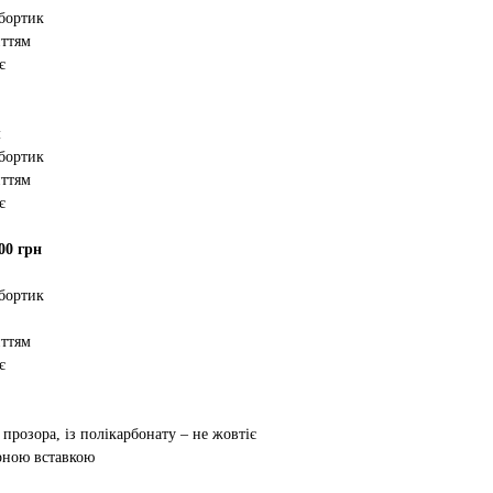
 бортик
иттям
є
м
 бортик
иттям
є
00 грн
 бортик
иттям
є
 прозора, із полікарбонату – не жовтіє
орною вставкою