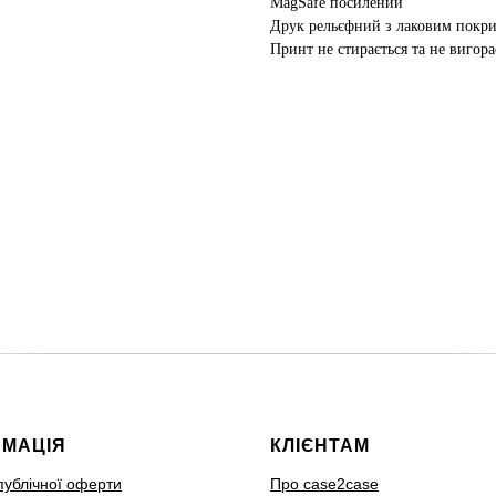
MagSafe посилений
Друк рельєфний з лаковим покр
Принт не стирається та не вигора
РМАЦІЯ
КЛІЄНТАМ
публічної оферти
Про case2case