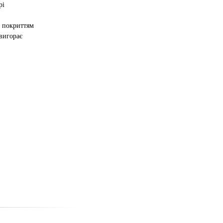
рі
 покриттям
 вигорає