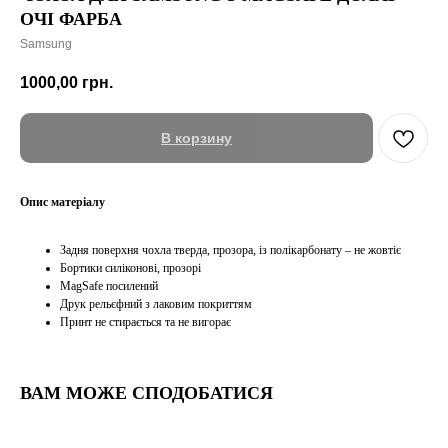
ОЧІ ФАРБА
Samsung
1000,00
грн.
В корзину
Опис матеріалу
Задня поверхня чохла тверда, прозора, із полікарбонату – не жовтіє
Бортики силіконові, прозорі
MagSafe посилений
Друк рельєфний з лаковим покриттям
Принт не стирається та не вигорає
ВАМ МОЖЕ СПОДОБАТИСЯ