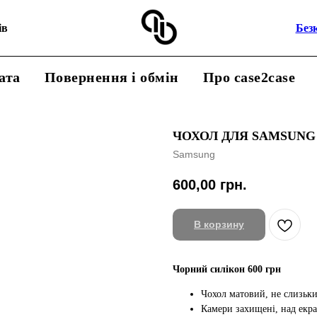
ів
Без
ата
Повернення і обмін
Про case2case
ЧОХОЛ ДЛЯ SAMSUNG
Samsung
600,00
грн.
В корзину
Чорний силікон 600 грн
Чохол матовий, не слизьк
Камери захищені, над екр