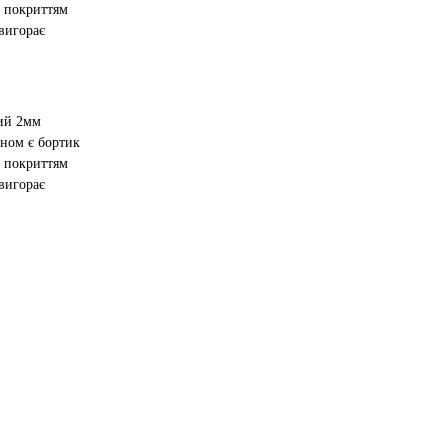
 покриттям
 вигорає
ий 2мм
аном є бортик
 покриттям
 вигорає