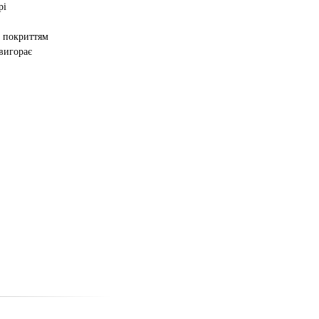
рі
 покриттям
 вигорає