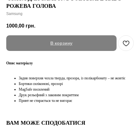
РОЖЕВА ГОЛОВА
Samsung
1000,00
грн.
В корзину
Опис матеріалу
Задня поверхня чохла тверда, прозора, із полікарбонату – не жовтіє
Бортики силіконові, прозорі
MagSafe посилений
Друк рельєфний з лаковим покриттям
Принт не стирається та не вигорає
ВАМ МОЖЕ СПОДОБАТИСЯ