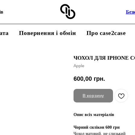
ів
Без
ата
Повернення і обмін
Про case2case
ЧОХОЛ ДЛЯ IPHONE 
Apple
600,00
грн.
В корзину
Опис всіх матеріалів
Чорний силікон 600 грн
Чохол матовий, не слизький