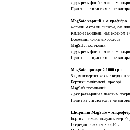
Друк рельєфний з лаковим покр
Принт не стирається та не вигора
MagSafe чорний + мікрофібра 1
Чорний матовий силікон, без шві
Камери захищені, над екраном є
Всередині чохла мікрофібра
MagSafe посилений
Друк рельєфний з лаковим покр
Принт не стирається та не вигора
MagSafe прозорий 1000 грн
Задня поверхня чохла тверда, про
Бортики силіконові, прозорі
MagSafe посилений
Друк рельєфний з лаковим покр
Принт не стирається та не вигора
Шкіряний MagSafe + мікрофібр
Бортик навколо модуля камер, бо
Всередині чохла мікрофібра