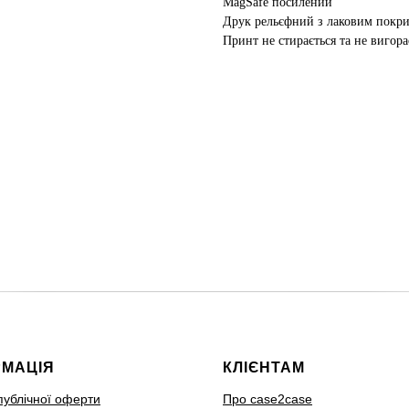
MagSafe посилений
Друк рельєфний з лаковим покр
Принт не стирається та не вигора
РМАЦІЯ
КЛІЄНТАМ
публічної оферти
Про case2case