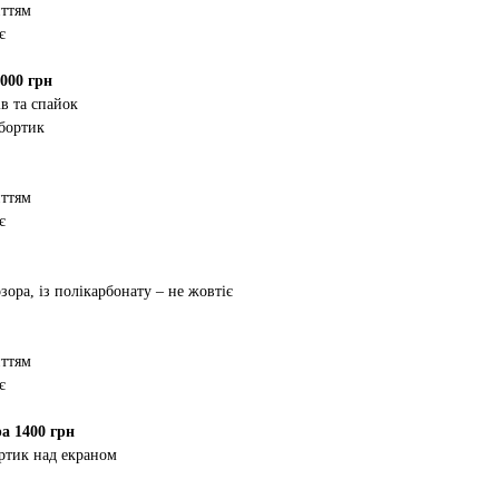
иттям
є
000 грн
в та спайок
 бортик
иттям
є
зора, із полікарбонату – не жовтіє
иттям
є
а 1400 грн
ртик над екраном