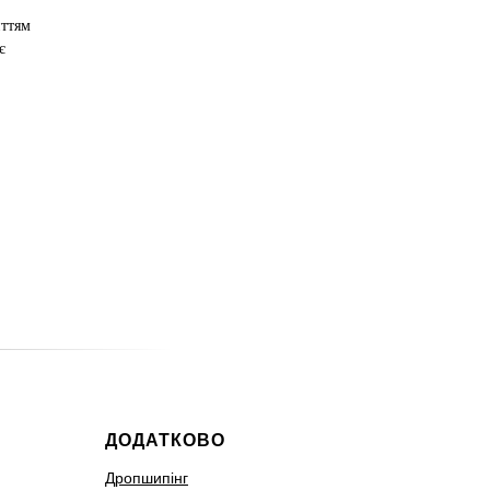
иттям
є
ДОДАТКОВО
Дропшипінг