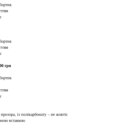
 бортик
иттям
є
м
 бортик
иттям
є
00 грн
 бортик
иттям
є
 прозора, із полікарбонату – не жовтіє
орною вставкою