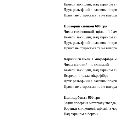
Камери захищені, над екраном є
Друк рельєфний з лаковим покр
Принт не стирається та не вигора
Прозорий силікон 600 грн
Чохол силіконовий, щільний 2м
Камери захищені, над екраном є
Друк рельєфний з лаковим покр
Принт не стирається та не вигора
Чорний силікон + мікрофібра 7
Чохол матовий, не слизький
Камери захищені, над екраном є
Всередині чохла мікрофібра
Друк рельєфний з лаковим покр
Принт не стирається та не вигора
Полікарбонат 800 грн
Задня поверхня матеріалу тверда,
Бортики силіконові, щільні, з ч
Над екраном є бортик