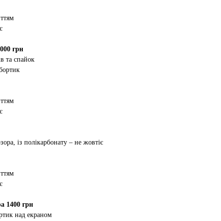
иттям
є
000 грн
в та спайок
 бортик
иттям
є
зора, із полікарбонату – не жовтіє
иттям
є
а 1400 грн
ртик над екраном