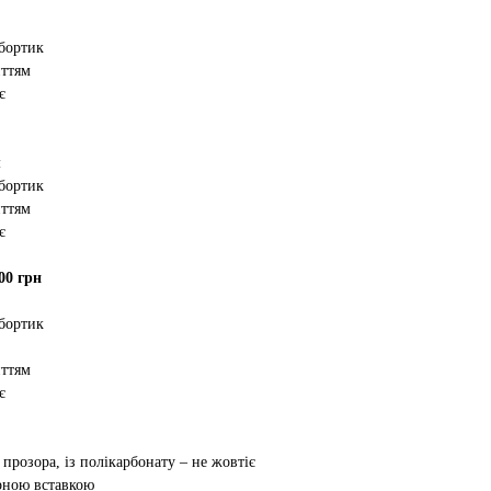
 бортик
иттям
є
м
 бортик
иттям
є
00 грн
 бортик
иттям
є
 прозора, із полікарбонату – не жовтіє
орною вставкою