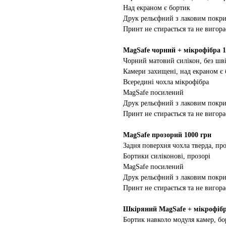
Над екраном є бортик
Друк рельєфний з лаковим покр
Принт не стирається та не вигора
MagSafe чорний + мікрофібра 1
Чорний матовий силікон, без шві
Камери захищені, над екраном є
Всередині чохла мікрофібра
MagSafe посилений
Друк рельєфний з лаковим покр
Принт не стирається та не вигора
MagSafe прозорий 1000 грн
Задня поверхня чохла тверда, про
Бортики силіконові, прозорі
MagSafe посилений
Друк рельєфний з лаковим покр
Принт не стирається та не вигора
Шкіряний MagSafe + мікрофібр
Бортик навколо модуля камер, бо