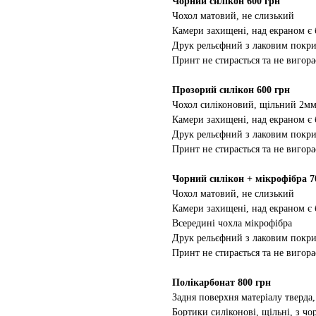
Чорний силікон 600 грн
Чохол матовий, не слизький
Камери захищені, над екраном є
Друк рельєфний з лаковим покр
Принт не стирається та не вигора
Прозорий силікон 600 грн
Чохол силіконовий, щільний 2м
Камери захищені, над екраном є
Друк рельєфний з лаковим покр
Принт не стирається та не вигора
Чорний силікон + мікрофібра 7
Чохол матовий, не слизький
Камери захищені, над екраном є
Всередині чохла мікрофібра
Друк рельєфний з лаковим покр
Принт не стирається та не вигора
Полікарбонат 800 грн
Задня поверхня матеріалу тверда,
Бортики силіконові, щільні, з ч