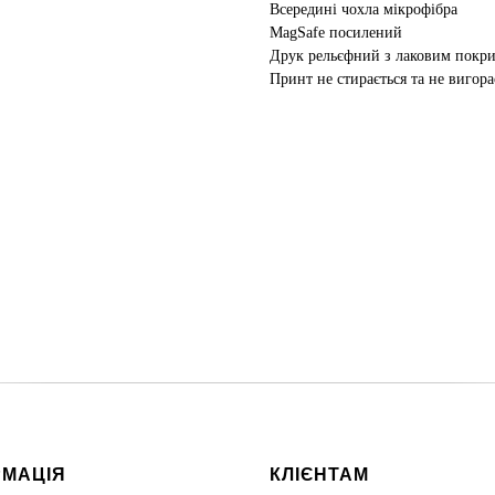
Всередині чохла мікрофібра
MagSafe посилений
Друк рельєфний з лаковим покр
Принт не стирається та не вигора
РМАЦІЯ
КЛІЄНТАМ