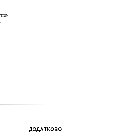
иттям
є
ДОДАТКОВО